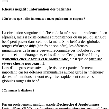
Rhésus négatif : Information des patientes
1
Qu'est-ce que l’allo-immunisation, et quels sont les risques ?
La circulation sanguine du bébé et de la mère sont normalement bien
séparées, mais il existe certaines circonstances où un peu du sang du
bébé peut passer dans celui de la mère. Si le bébé a des globules
rouges
rhésus positifs
(hérités de son père), les défenses
immunitaires de la mère peuvent reconnaitre ces globules rouges
comme étant « étrangers », et les détruire. Ceci peut être à l’origine
d’
anémies chez le fœtus et le nouveau-né
, ainsi que de
jaunisse
sévère chez le nouveau-né
.
Lors d'une grossesse suivante, le risque est particulièrement
important, car les défenses immunitaires auront gardé la "mémoire"
de ces informations, et vont réagir très rapidement contre les
globules rouges du bébé.
2
Comment la dépister ?
Par un prélèvement sanguin appelé
Recherche d’Agglutinines
Irrégulières (RAI)
, systématique au premier trimestre, recontrôlé au