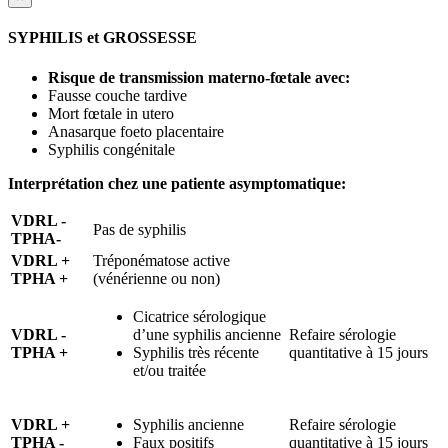
SYPHILIS et GROSSESSE
Risque de transmission materno-fœtale avec:
Fausse couche tardive
Mort fœtale in utero
Anasarque foeto placentaire
Syphilis congénitale
Interprétation chez une patiente asymptomatique:
VDRL -
Pas de syphilis
TPHA-
VDRL +
Tréponématose active
TPHA +
(vénérienne ou non)
Cicatrice sérologique
VDRL -
d’une syphilis ancienne
Refaire sérologie
TPHA +
Syphilis très récente
quantitative à 15 jours
et/ou traitée
VDRL +
Syphilis ancienne
Refaire sérologie
TPHA -
Faux positifs
quantitative à 15 jours