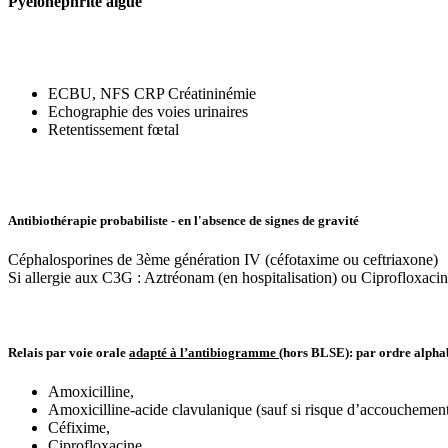
Pyélonéphrite aigue
ECBU, NFS CRP Créatininémie
Echographie des voies urinaires
Retentissement fœtal
Antibiothérapie probabiliste - en l'absence de signes de gravité
Céphalosporines de 3ème génération IV (céfotaxime ou ceftriaxone)
Si allergie aux C3G : Aztréonam (en hospitalisation) ou Ciprofloxacin
Relais par voie orale
adapté à l’antibiogramme
(hors BLSE): par ordre alpha
Amoxicilline,
Amoxicilline-acide clavulanique (sauf si risque d’accouchemen
Céfixime,
Ciprofloxacine